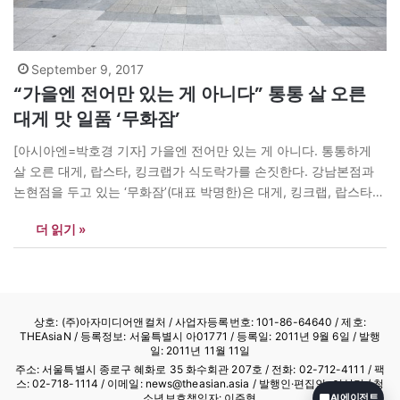
September 9, 2017
“가을엔 전어만 있는 게 아니다” 통통 살 오른
대게 맛 일품 ‘무화잠’
[아시아엔=박호경 기자] 가을엔 전어만 있는 게 아니다. 통통하게
살 오른 대게, 랍스타, 킹크랩가 식도락가를 손짓한다. 강남본점과
논현점을 두고 있는 ‘무화잠’(대표 박명한)은 대게, 킹크랩, 랍스타
코스요리 전문점으로 손꼽힌다. 다소 먹기 불편할 수 있는 대게를 먹
더 읽기 »
기 쉽게 손질해 주기 때문에 상견례나 바이어 미팅 등 다소 격식을
차려야 하는 모임이라도 부담스럽지 않게 식사를…
상호: (주)아자미디어앤컬처 /
사업자등록번호: 101-86-64640
/ 제호:
THEAsiaN / 등록정보: 서울특별시 아01771 / 등록일: 2011년 9월 6일 / 발행
일: 2011년 11월 11일
주소: 서울특별시 종로구 혜화로 35 화수회관 207호 / 전화: 02-712-4111 /
팩
스: 02-718-1114
/ 이메일: news@theasian.asia / 발행인·편집인: 이상기 / 청
소년보호책임자: 이주형
AI 에이전트