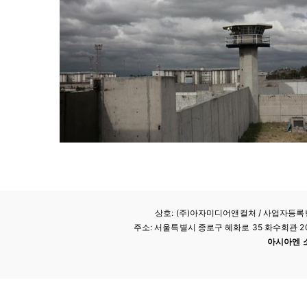
상호: (주)아자미디어앤컬처 /
사업자등록번호
주소: 서울특별시 종로구 혜화로 35 화수회관 207호 
아시아엔 