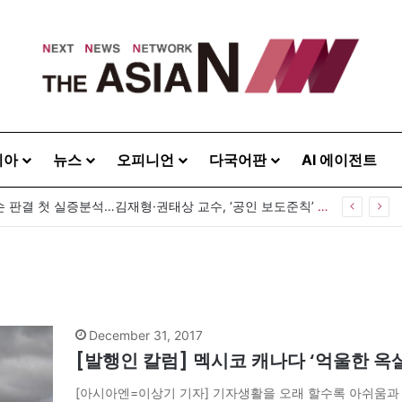
시아
뉴스
오피니언
다국어판
AI 에이전트
공인 명예훼손 판결 첫 실증분석…김재형·권태상 교수, ‘공인 보도준칙’ 제안도
December 31, 2017
[발행인 칼럼] 멕시코 캐나다 ‘억울한 옥
[아시아엔=이상기 기자] 기자생활을 오래 할수록 아쉬움과