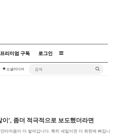
프리미엄 구독
로그인
Sidebar
검
소셜미디어
색
살이’, 좀더 적극적으로 보도했더라면
 안타까움이 더 쌓여갑니다. 특히 세밑이면 더 회한에 빠집니