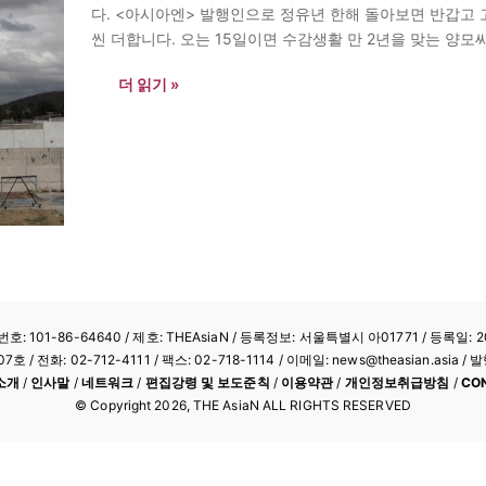
다. <아시아엔> 발행인으로 정유년 한해 돌아보면 반갑고 
씬 더합니다. 오는 15일이면 수감생활 만 2년을 맞는 양모
재판을 남겨두고 있는 전대근 목사의 일이…
더 읽기 »
: 101-86-64640
/ 제호: THEAsiaN / 등록정보: 서울특별시 아01771 / 등록일: 20
/ 전화: 02-712-4111 /
팩스: 02-718-1114
/ 이메일: news@theasian.asi
소개
/
인사말
/
네트워크
/
편집강령 및 보도준칙
/
이용약관
/
개인정보취급방침
/
CO
© Copyright
2026
, THE AsiaN ALL RIGHTS RESERVED