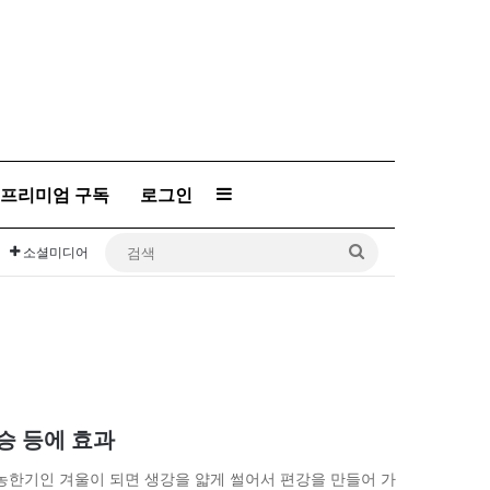
프리미엄 구독
로그인
Sidebar
검
소셜미디어
색
상승 등에 효과
농한기인 겨울이 되면 생강을 얇게 썰어서 편강을 만들어 가