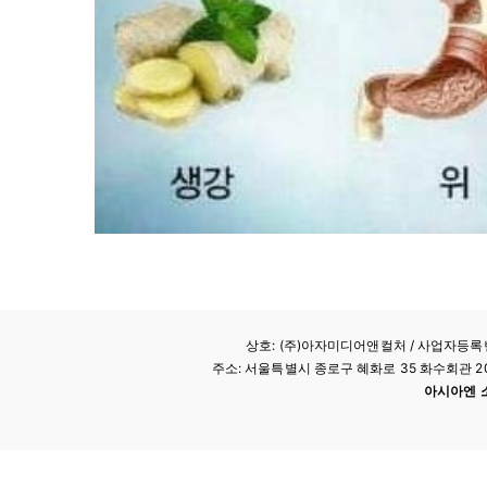
상호: (주)아자미디어앤컬처 /
사업자등록번호
주소: 서울특별시 종로구 혜화로 35 화수회관 207호 
아시아엔 