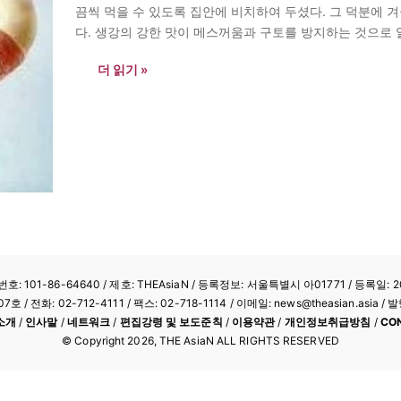
끔씩 먹을 수 있도록 집안에 비치하여 두셨다. 그 덕분에 
다. 생강의 강한 맛이 메스꺼움과 구토를 방지하는 것으로 
…
더 읽기 »
: 101-86-64640
/ 제호: THEAsiaN / 등록정보: 서울특별시 아01771 / 등록일: 20
/ 전화: 02-712-4111 /
팩스: 02-718-1114
/ 이메일: news@theasian.asi
소개
/
인사말
/
네트워크
/
편집강령 및 보도준칙
/
이용약관
/
개인정보취급방침
/
CO
© Copyright
2026
, THE AsiaN ALL RIGHTS RESERVED