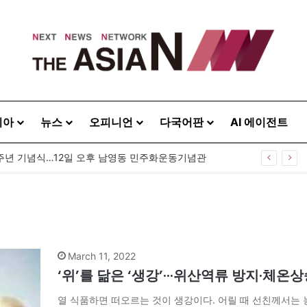
시아
뉴스
오피니언
다국어판
AI 에이전트
0주년 기념식…12일 오후 남영동 민주화운동기념관
March 11, 2022
‘위’를 닮은 ‘생강’···위산역류 방지·체온
열 식품하면 떠오르는 것이 생강이다. 어릴 때 선친께서는 