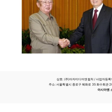
상호: (주)아자미디어앤컬처 /
사업자등록번호
주소: 서울특별시 종로구 혜화로 35 화수회관 207호 
아시아엔 