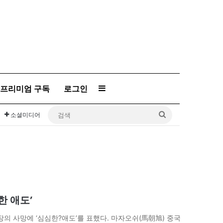
프리미엄 구독
로그인
Sidebar
검
소셜미디어
색
한 애도’
의 사망에 ‘심심한?애도’를 표했다. 마자오쉬(馬朝旭) 중국