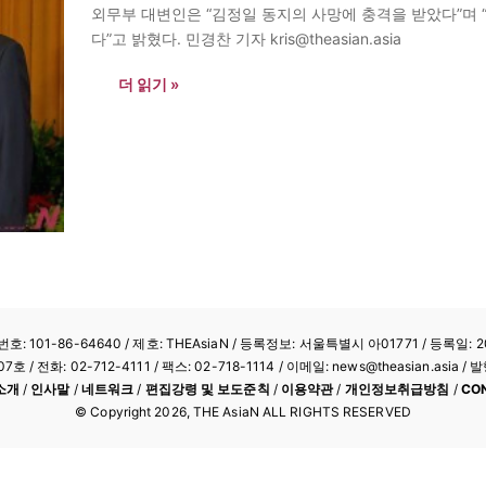
외무부 대변인은 “김정일 동지의 사망에 충격을 받았다”며 
다”고 밝혔다. 민경찬 기자 kris@theasian.asia
더 읽기 »
: 101-86-64640
/ 제호: THEAsiaN / 등록정보: 서울특별시 아01771 / 등록일: 20
/ 전화: 02-712-4111 /
팩스: 02-718-1114
/ 이메일: news@theasian.asi
소개
/
인사말
/
네트워크
/
편집강령 및 보도준칙
/
이용약관
/
개인정보취급방침
/
CO
© Copyright
2026
, THE AsiaN ALL RIGHTS RESERVED