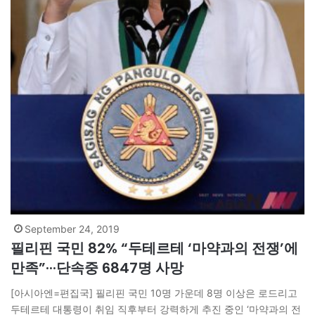
September 24, 2019
필리핀 국민 82% “두테르테 ‘마약과의 전쟁’에
만족”···단속중 6847명 사망
[아시아엔=편집국] 필리핀 국민 10명 가운데 8명 이상은 로드리고
두테르테 대통령이 취임 직후부터 강력하게 추진 중인 ‘마약과의 전