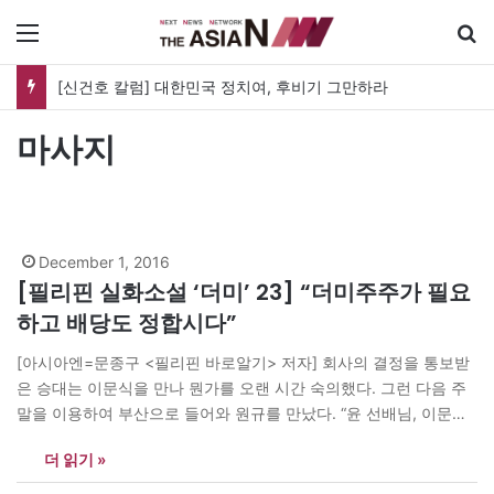
메뉴
[신건호 칼럼] 대한민국 정치여, 후비기 그만하라
마사지
December 1, 2016
[필리핀 실화소설 ‘더미’ 23] “더미주주가 필요
하고 배당도 정합시다”
[아시아엔=문종구 <필리핀 바로알기> 저자] 회사의 결정을 통보받
은 승대는 이문식을 만나 뭔가를 오랜 시간 숙의했다. 그런 다음 주
말을 이용하여 부산으로 들어와 원규를 만났다. “윤 선배님, 이문식
사장님의 자동차정비소를 인수하여 사업을 해보고 싶으니 도와주십
더 읽기 »
시오.” “자동차정비소를? OSC 말인가?” “네, 맞습니다. 정비 분야는
현재 있는 직원들을 그대로 쓰면 되고 제가 주력할 분야는 중고차량