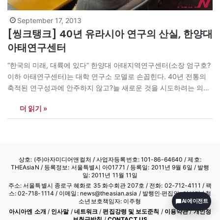
September 17, 2013
[씽크탱크] 40년 유라시아 연구의 산실, 한양대
아태연구센터
“한국의 미래, 대륙에 있다” 한양대 아태지역연구센터(소장 엄구호?
이하 아태연구센터)는 대학 연구소 모델로 손꼽힌다. 40년 전통의
축적된 연구성과에 안주하지 않고?늘 새로운 것을 시도하려는 의지
가 충만하기 때문이다. 아태연구센터는 1974년 설립된 중소(中蘇)
더 읽기 »
연구소를 모태로 한다. 냉전 당시 중국과 소련에 대한 정보를 얻기
힘든 상황에서 중소연구소의 존재는 독보적이었다. 소련 붕괴 후
1997년 연구소를 확대, 개편해 아태지역연구센터로…
상호: (주)아자미디어앤컬처 /
사업자등록번호: 101-86-64640
/ 제호:
THEAsiaN / 등록정보: 서울특별시 아01771 / 등록일: 2011년 9월 6일 / 발행
일: 2011년 11월 11일
주소: 서울특별시 종로구 혜화로 35 화수회관 207호 / 전화: 02-712-4111 /
팩
스: 02-718-1114
/ 이메일: news@theasian.asia / 발행인·편집인: 이상기 / 청
소년보호책임자: 이주형
AI 에이전트
아시아엔 소개
/
인사말
/
네트워크
/
편집강령 및 보도준칙
/
이용약관
/
개인정
보취급방침
/
CONTACT US