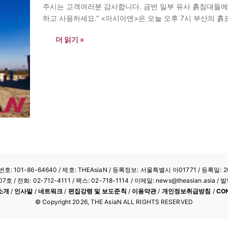
주시는 고객여러분 감사합니다. 금번 일부 유사 흙침대들에
하고 사용하세요.” <아시아엔>은 오늘 오후 7시 부산의 흙
“본사는 아침 8시부터 오후 5시까지 영업합니다.” <아시아
더 읽기 »
: 101-86-64640
/ 제호: THEAsiaN / 등록정보: 서울특별시 아01771 / 등록일: 20
/ 전화: 02-712-4111 /
팩스: 02-718-1114
/ 이메일: news@theasian.asi
소개
/
인사말
/
네트워크
/
편집강령 및 보도준칙
/
이용약관
/
개인정보취급방침
/
CO
© Copyright
2026
, THE AsiaN ALL RIGHTS RESERVED