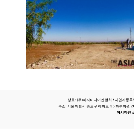
상호: (주)아자미디어앤컬처 /
사업자등록번호
주소: 서울특별시 종로구 혜화로 35 화수회관 207호 
아시아엔 