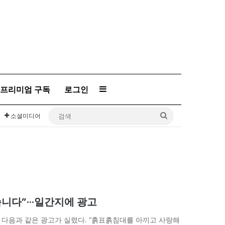
프리미엄 구독
로그인
Sidebar
검
소셜미디어
색
니다”···일간지에 광고
 다음과 같은 광고가 실렸다. “흙표흙침대를 아끼고 사랑해