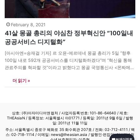
February 8, 2021
41살 몽골 총리의 야심찬 정부혁신안 “100일내
공공서비스 디지털화”
[아시아엔=송재걸 기자] 르 오윤-에르데네 몽골 총리가 5일 “향후
100일 내로 592개 공공서비스를 디지털화하겠다”며 “혁신을 통해
관료주의를 혁파할 것”이라고 밝혔다고 몽골 국영통신사 <몬짜메통
신>이 이날 보도했다. 에르데네 총리는 IT부서 담당자들과 만난 자
더 읽기 »
리에서 “공공기관에 만연한 관료주의와 불투명하고 느린 행정처리
로 인해 국민들이 불편함을 겪고 있다”며 “IT기술을 통해 이같은 애
로사항들을 속히 해결하고 3년 안에 우리나라가…
상호: (주)아자미디어앤컬처 /
사업자등록번호: 101-86-64640
/ 제호:
THEAsiaN / 등록정보: 서울특별시 아01771 / 등록일: 2011년 9월 6일 / 발행
일: 2011년 11월 11일
주소: 서울특별시 종로구 혜화로 35 화수회관 207호 / 전화: 02-712-4111 /
팩
스: 02-718-1114
/ 이메일: news@theasian.asia / 발행인·편집인: 이상기 / 청
소년보호책임자: 이주형
AI 에이전트