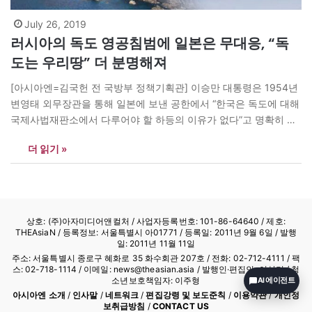
July 26, 2019
러시아의 독도 영공침범에 일본은 무대응, “독
도는 우리땅” 더 분명해져
[아시아엔=김국헌 전 국방부 정책기획관] 이승만 대통령은 1954년
변영태 외무장관을 통해 일본에 보낸 공한에서 “한국은 독도에 대해
국제사법재판소에서 다루어야 할 하등의 이유가 없다”고 명확히 입
장을 밝혔다. 이는 이래로 우리 정부의 일관된 입장이다. 박정희 대
더 읽기 »
통령 이후 실력으로 이를 뒷받침하는 전력증강이 지속적으로 이루
어졌다. 우리가 F-15를 보유한 것도 독도작전이 가능한 항공기를 가
지고자 한 것이다.…
상호: (주)아자미디어앤컬처 /
사업자등록번호: 101-86-64640
/ 제호:
THEAsiaN / 등록정보: 서울특별시 아01771 / 등록일: 2011년 9월 6일 / 발행
일: 2011년 11월 11일
주소: 서울특별시 종로구 혜화로 35 화수회관 207호 / 전화: 02-712-4111 /
팩
스: 02-718-1114
/ 이메일: news@theasian.asia / 발행인·편집인: 이상기 / 청
소년보호책임자: 이주형
AI 에이전트
아시아엔 소개
/
인사말
/
네트워크
/
편집강령 및 보도준칙
/
이용약관
/
개인정
보취급방침
/
CONTACT US