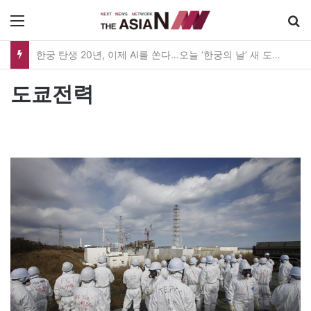
메뉴
한궁 탄생 20년, 이제 AI를 쏜다…오늘 ‘한궁의 날’ 새 도약 선언
도쿄전력