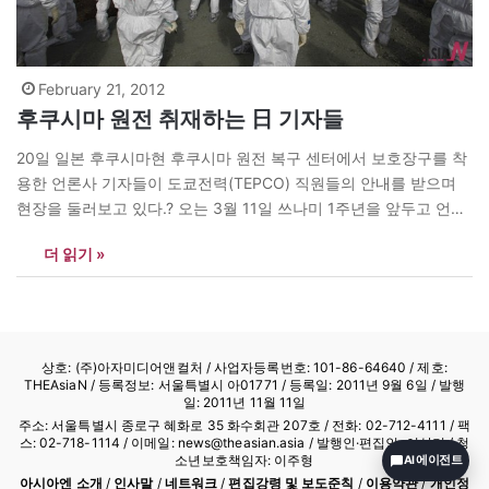
February 21, 2012
후쿠시마 원전 취재하는 日 기자들
20일 일본 후쿠시마현 후쿠시마 원전 복구 센터에서 보호장구를 착
용한 언론사 기자들이 도쿄전력(TEPCO) 직원들의 안내를 받으며
현장을 둘러보고 있다.? 오는 3월 11일 쓰나미 1주년을 앞두고 언론
인들의 출입이 허용된 가운데 현지 언론은 후쿠시마 원전 복구 현장
더 읽기 »
에서 일하던 근로자 4명이 백혈병 등으로 숨졌다고 전했으며 이곳
에서 일하는 근로자 3000여 명 중 피폭 허용치인 100밀리시버트
를…
상호: (주)아자미디어앤컬처 /
사업자등록번호: 101-86-64640
/ 제호:
THEAsiaN / 등록정보: 서울특별시 아01771 / 등록일: 2011년 9월 6일 / 발행
일: 2011년 11월 11일
주소: 서울특별시 종로구 혜화로 35 화수회관 207호 / 전화: 02-712-4111 /
팩
스: 02-718-1114
/ 이메일: news@theasian.asia / 발행인·편집인: 이상기 / 청
소년보호책임자: 이주형
AI 에이전트
아시아엔 소개
/
인사말
/
네트워크
/
편집강령 및 보도준칙
/
이용약관
/
개인정