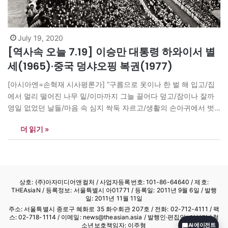
July 19, 2020
[역사속 오늘 7.19] 이승만 대통령 하와이서 별
세(1965)·중국 덩샤오핑 복권(1977)
[아시아엔=손혁재 시사평론가] “구름으로 옷이나 한 벌 해 입고/집
에서 멀리 떨어진 나무 밑/이마까지 그늘 끌어다 덮고/잠이나 잘까
영일 없었던 날들/마음 속 심지 싹둑 자르고/생활의 손아귀에서 벗
어나/적막의 심해 속 들어앉아/탈골이 될 때까지 실컷 잠이나 잘까/
더 읽기 »
한 잎 이파리로 태어나/천년 바람이나 희롱하며 살까”-이재무 ‘구름’
“대부분의 사람은 자신의 나침반이 아니라 다른 누군가의 나침반에
기대어 길을…
상호: (주)아자미디어앤컬처 /
사업자등록번호: 101-86-64640
/ 제호:
THEAsiaN / 등록정보: 서울특별시 아01771 / 등록일: 2011년 9월 6일 / 발행
일: 2011년 11월 11일
주소: 서울특별시 종로구 혜화로 35 화수회관 207호 / 전화: 02-712-4111 /
팩
스: 02-718-1114
/ 이메일: news@theasian.asia / 발행인·편집인: 이상기 / 청
소년보호책임자: 이주형
AI 에이전트