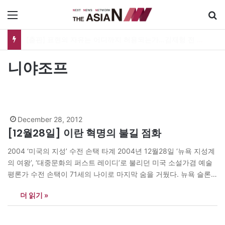
메뉴
한궁 탄생 20년, 이제 AI를 쏜다…오늘 ‘한궁의 날’ 새 도약 선언
니야조프
December 28, 2012
[12월28일] 이란 혁명의 불길 점화
2004 ‘미국의 지성’ 수전 손택 타계 2004년 12월28일 ‘뉴욕 지성계
의 여왕’, ‘대중문화의 퍼스트 레이디’로 불리던 미국 소설가겸 예술
평론가 수전 손택이 71세의 나이로 마지막 숨을 거뒀다. 뉴욕 슬론-
키터링 기념 암센터에서 백혈병으로 타계한 것이다. 그녀는 자신의
더 읽기 »
저서 <해석에 반대한다>(1966년)에서 “해석은 지식인이 예술과 세
계에 가하는 복수”라고 주장해 전 세계 지성인들의 이목을 모았다.
그녀의…