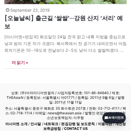
September 23, 2019
[오늘날씨] 출근길 ‘쌀쌀’···강원 산지 ‘서리’ 예
보
[아시아엔=편집국] 화요일인 24일 전국 맑고 내륙 지방을 중심으로
낮과 밤의 기온 차가 크겠다. 북서쪽에서 찬 공기가 내려오면서 아침
최저기온은 10∼18도로 전날보다 2∼5도 낮아 다소 쌀쌀하겠다. 강
원 북부 높은 산지는 서리 내리는 곳도 있어 건강관리와 농작물 피해
더 읽기 »
가 없도록 조심해야 한다. 낮 최고 기온은 24∼27도로 평년(22∼26
도)보다 높겠다. 대기 확산이 원활해 미세먼지 농도는…
상호: (주)아자미디어앤컬처 /
사업자등록번호: 101-86-64640
/ 제호:
THEAsiaN / 등록정보: 서울특별시 아01771 / 등록일: 2011년 9월 6일 / 발행
일: 2011년 11월 11일
주소: 서울특별시 종로구 혜화로 35 화수회관 207호 / 전화: 02-712-4111 /
팩
스: 02-718-1114
/ 이메일: news@theasian.asia / 발행인·편집인: 이상기 / 청
소년보호책임자: 이주형
AI 에이전트
아시아엔 소개
/
인사말
/
네트워크
/
편집강령 및 보도준칙
/
이용약관
/
개인정
보취급방침
/
CONTACT US