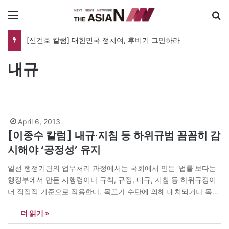
메뉴
[신건호 칼럼] 대한민국 정치여, 후비기 그만하라
내규
April 6, 2013
[이종수 칼럼] 내규·지침 등 하위규범 꼼꼼히 감
시해야 ‘공정성’ 유지
일선 행정기관의 업무처리 과정에서는 국회에서 만든 ‘법률’보다는
행정부에서 만든 시행령이나 규칙, 규정, 내규, 지침 등 하위규정이
더 직접적 기준으로 작용한다. 목표가 수단에 의해 대치되거나 목
표-수단의 우선순위가 바뀌게 되는 이른바 목표전도(displacement
더 읽기 »
of goals) 현상이 나타난다. 법령체계의 최상위 규범으로서의 헌법
은 국가통치의 기본원리를 담고 있다. 인류사회의 보편적 가치나 기