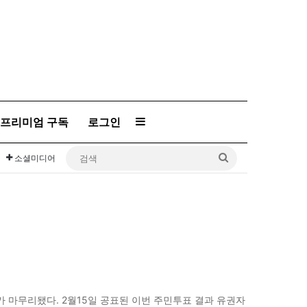
프리미엄 구독
로그인
Sidebar
검
소셜미디어
색
표가 마무리됐다. 2월15일 공표된 이번 주민투표 결과 유권자