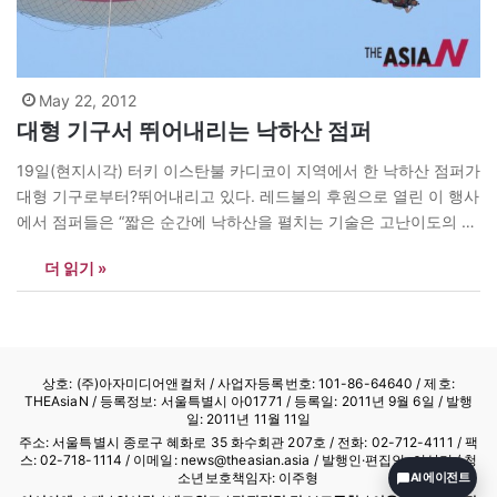
May 22, 2012
대형 기구서 뛰어내리는 낙하산 점퍼
19일(현지시각) 터키 이스탄불 카디코이 지역에서 한 낙하산 점퍼가
대형 기구로부터?뛰어내리고 있다. 레드불의 후원으로 열린 이 행사
에서 점퍼들은 “짧은 순간에 낙하산을 펼치는 기술은 고난이도의 기
술”이라며 “하늘에서 우리는 모두 하나가 된다”고 말했다. <지한통
더 읽기 »
신사> news@theasian.asia
상호: (주)아자미디어앤컬처 /
사업자등록번호: 101-86-64640
/ 제호:
THEAsiaN / 등록정보: 서울특별시 아01771 / 등록일: 2011년 9월 6일 / 발행
일: 2011년 11월 11일
주소: 서울특별시 종로구 혜화로 35 화수회관 207호 / 전화: 02-712-4111 /
팩
스: 02-718-1114
/ 이메일: news@theasian.asia / 발행인·편집인: 이상기 / 청
소년보호책임자: 이주형
AI 에이전트