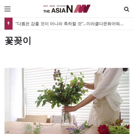
메뉴
“다름은 감출 것이 아니라 축하할 것”…미라클다문화어워드가 그리는 ‘공존’의 미래
꽃꽂이