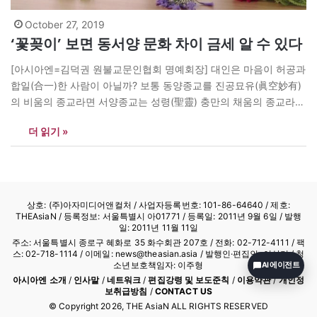
October 27, 2019
‘꽃꽂이’ 보면 동서양 문화 차이 금세 알 수 있다
[아시아엔=김덕권 원불교문인협회 명예회장] 대인은 마음이 허공과
합일(合一)한 사람이 아닐까? 보통 동양종교를 진공묘유(眞空妙有)
의 비움의 종교라면 서양종교는 성령(聖靈) 충만의 채움의 종교라고
한다. 동양과 서양의 꽃꽂이도 이와 같아서 서양은 다양한 종류의 꽃
더 읽기 »
을 360도 꽉꽉 채워 보여준다. 반면 동양의 꽃꽂이는 꽃과 꽃 사이
여백을 통해 자연의 신비를 전하는 데 주력한다. 전방위가 아닌, 특
정 각도…
상호: (주)아자미디어앤컬처 /
사업자등록번호: 101-86-64640
/ 제호:
THEAsiaN / 등록정보: 서울특별시 아01771 / 등록일: 2011년 9월 6일 / 발행
일: 2011년 11월 11일
주소: 서울특별시 종로구 혜화로 35 화수회관 207호 / 전화: 02-712-4111 /
팩
스: 02-718-1114
/ 이메일: news@theasian.asia / 발행인·편집인: 이상기 / 청
소년보호책임자: 이주형
AI 에이전트
아시아엔 소개
/
인사말
/
네트워크
/
편집강령 및 보도준칙
/
이용약관
/
개인정
보취급방침
/
CONTACT US
© Copyright
2026
, THE AsiaN ALL RIGHTS RESERVED