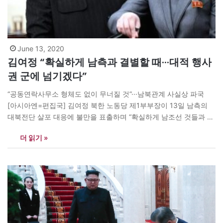
June 13, 2020
김여정 “확실하게 남측과 결별할 때···대적 행사
권 군에 넘기겠다”
“공동연락사무소 형체도 없이 무너질 것”···남북관계 사실상 파국
[아시아엔=편집국] 김여정 북한 노동당 제1부부장이 13일 남측의
대북전단 살포 대응에 불만을 표출하며 “확실하게 남조선 것들과 결
별할 때가 된 듯하다”고 밝혔다고 <연합뉴스>가 보도했다. 김여정
더 읽기 »
은 “곧 다음 단계의 행동을 취할 것”이라며 남북공동연락사무소 철
거와 함께 대남 군사행동에 나설 것임을 강하게 시사했다. 김여정은
이날 담화를 내고 “위원장…