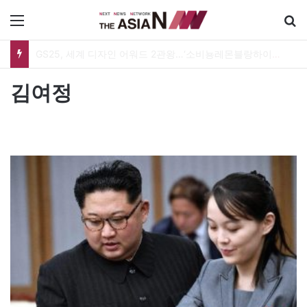
메뉴
GS25, 세계 디자인 어워드 2관왕…‘소비뇽레몬블랑하이볼’ 디자인 경쟁력 인정
김여정