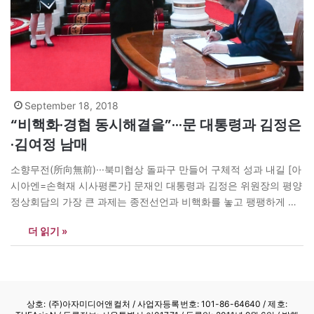
September 18, 2018
“비핵화·경협 동시해결을”···문 대통령과 김정은
·김여정 남매
소향무전(所向無前)···북미협상 돌파구 만들어 구체적 성과 내길 [아
시아엔=손혁재 시사평론가] 문재인 대통령과 김정은 위원장의 평양
정상회담의 가장 큰 과제는 종전선언과 비핵화를 놓고 팽팽하게 맞
서고 있는 북미협상의 돌파구를 만드는 것이다. 이미 북한은 특사단
더 읽기 »
에게 트럼프 미대통령의 첫 임기내에 비핵화를 실현하겠다고 밝힌
바 있어 구체적인 성과가 기대된다. 비핵화문제가 풀리면 남북경협
도 힘을 받을 것이다. * 소향무전(所向無前) 앞을…
상호: (주)아자미디어앤컬처 /
사업자등록번호: 101-86-64640
/ 제호: