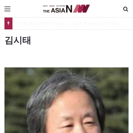
메뉴
유가협 창립 40주년 기념식…12일 오후 남영동 민주화운동기념관
김시태