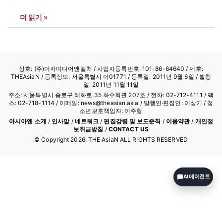
시대 기자는 누구인가?’를 주제로 세미나가 열렸다. 세미나에서는
더 읽기 »
언론계 교수 및 현직 기자 6명이 발제자로 참여해 미디어 환경 변화
가 언론인의 역할과 정체성에 가져온 변화를 짚어보고, 이 시대의…
상호: (주)아자미디어앤컬처 /
사업자등록번호: 101-86-64640
/ 제호:
THEAsiaN / 등록정보: 서울특별시 아01771 / 등록일: 2011년 9월 6일 / 발행
일: 2011년 11월 11일
주소: 서울특별시 종로구 혜화로 35 화수회관 207호 / 전화: 02-712-4111 /
팩
스: 02-718-1114
/ 이메일: news@theasian.asia / 발행인·편집인: 이상기 / 청
소년보호책임자: 이주형
아시아엔 소개
/
인사말
/
네트워크
/
편집강령 및 보도준칙
/
이용약관
/
개인정
보취급방침
/
CONTACT US
© Copyright
2026
, THE AsiaN ALL RIGHTS RESERVED
AI 에이전트