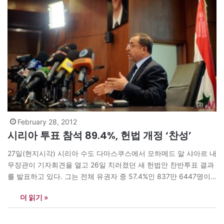
February 28, 2012
시리아 투표 참석 89.4%, 헌법 개정 ‘찬성’
27일(현지시각) 시리아 수도 다마스쿠스에서 모하메드 알 샤아르 내
무장관이 기자회견을 열고 26일 치러졌던 새 헌법안 찬반투표 결과
를 발표하고 있다. 그는 전체 유권자 중 57.4%인 837만 6447명이
투표에 참여했으며 이 중 89.4%인 749만 319명이 개정에 찬성했으
더 읽기 »
며 9%가 반대했다고 밝혔으며 “일부 지역에서 테러리스트의 위협에
도 매우 높은 투표율을 기록했다”고 평했다. 한편 시리아 야권과 서
방…