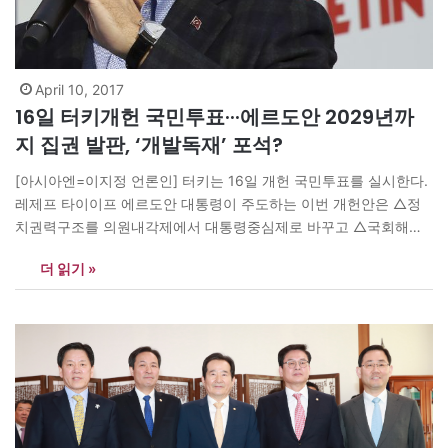
April 10, 2017
16일 터키개헌 국민투표···에르도안 2029년까
지 집권 발판, ‘개발독재’ 포석?
[아시아엔=이지정 언론인] 터키는 16일 개헌 국민투표를 실시한다.
레제프 타이이프 에르도안 대통령이 주도하는 이번 개헌안은 △정
치권력구조를 의원내각제에서 대통령중심제로 바꾸고 △국회해산
등 대통령 권한을 대폭 강화하는 내용을 뼈대로 하고 있다. 개헌안이
더 읽기 »
통과되면 에르도안 대통령이 최장 2029년까지 집권할 발판을 마련
하게 된다. 이를 두고 터키 국내외에선 이번 국민투표가 2014년 8월
직선 대통령 당선과 지난해…