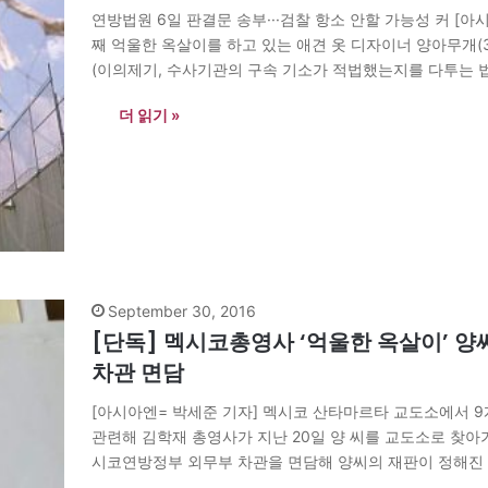
연방법원 6일 판결문 송부···검찰 항소 안할 가능성 커 
째 억울한 옥살이를 하고 있는 애견 옷 디자이너 양아무개(
(이의제기, 수사기관의 구속 기소가 적법했는지를 다투는 
시각) 공고했다. 연방법원의 암파로 판결문은 6일(현지시각
더 읽기 »
September 30, 2016
[단독] 멕시코총영사 ‘억울한 옥살이’ 양
차관 면담
[아시아엔= 박세준 기자] 멕시코 산타마르타 교도소에서 9
관련해 김학재 총영사가 지난 20일 양 씨를 교도소로 찾아
시코연방정부 외무부 차관을 면담해 양씨의 재판이 정해진 
와 함께 한 대사와 함께 현지에 도착한…