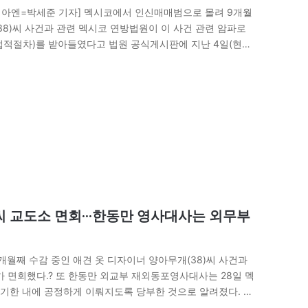
[아시아엔=박세준 기자] 멕시코에서 인신매매범으로 몰려 9개월
38)씨 사건과 관련 멕시코 연방법원이 이 사건 관련 암파로
법적절차)를 받아들였다고 법원 공식게시판에 지난 4일(현지
) 양씨 변호인인 미겔 앙헬…
씨 교도소 면회···한동만 영사대사는 외무부
개월째 수감 중인 애견 옷 디자이너 양아무개(38)씨 사건과
가 면회했다.? 또 한동만 외교부 재외동포영사대사는 28일 멕
기한 내에 공정하게 이뤄지도록 당부한 것으로 알려졌다. 이