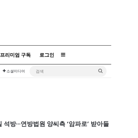
프리미엄 구독
로그인
Sidebar
검
소셜미디어
색
 석방···연방법원 양씨측 ‘암파로’ 받아들