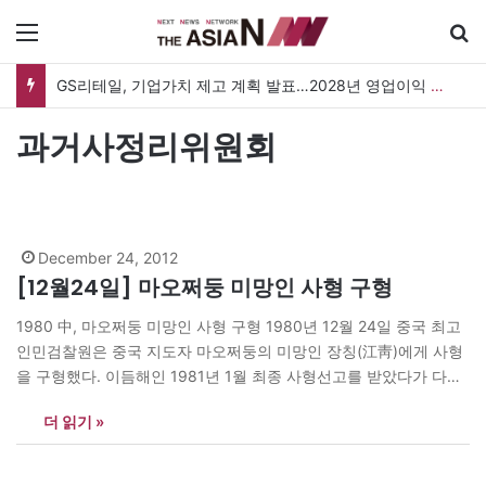
메뉴
GS리테일, 기업가치 제고 계획 발표…2028년 영업이익 3,800억 원 목표
과거사정리위원회
December 24, 2012
[12월24일] 마오쩌둥 미망인 사형 구형
1980 中, 마오쩌둥 미망인 사형 구형 1980년 12월 24일 중국 최고
인민검찰원은 중국 지도자 마오쩌둥의 미망인 장칭(江靑)에게 사형
을 구형했다. 이듬해인 1981년 1월 최종 사형선고를 받았다가 다시
무기징역으로 감형되지만 1991년 자살하고 만다. 마오쩌둥이 살아
더 읽기 »
있을 당시 문화혁명을 주도하며 막강한 권력을 휘둘렀던 장칭은 재
판정에서 문화혁명의 정당성을 주장했다. 장칭과 함께 4인방으로
불리며 문화혁명을 이끌었던…