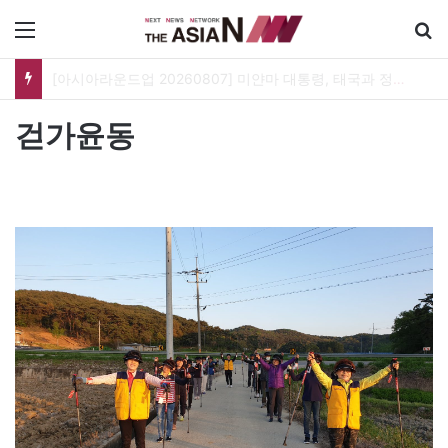
메뉴
[아시아라운드업 20260807] 미얀마 대통령, 태국과 정상회담…아세안 관계개선 모색
걷가윤동