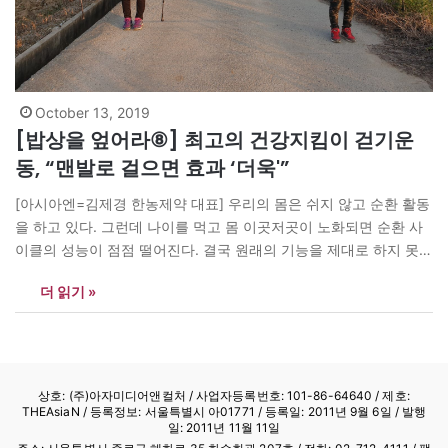
October 13, 2019
[밥상을 엎어라⑧] 최고의 건강지킴이 걷기운
동, “맨발로 걸으면 효과 ‘더욱'”
[아시아엔=김제경 한농제약 대표] 우리의 몸은 쉬지 않고 순환 활동
을 하고 있다. 그런데 나이를 먹고 몸 이곳저곳이 노화되면 순환 사
이클의 성능이 점점 떨어진다. 결국 원래의 기능을 제대로 하지 못해
여기저기에 정체 현상이 일어난다. 이런 현상을 보완하는 것으로는
더 읽기 »
운동이 가장 좋다. 음식 중에서도 내장에 오래 머무는 육식을 좋아하
게 되면분해 배설이 제대로 되지…
상호: (주)아자미디어앤컬처 /
사업자등록번호: 101-86-64640
/ 제호:
THEAsiaN / 등록정보: 서울특별시 아01771 / 등록일: 2011년 9월 6일 / 발행
일: 2011년 11월 11일