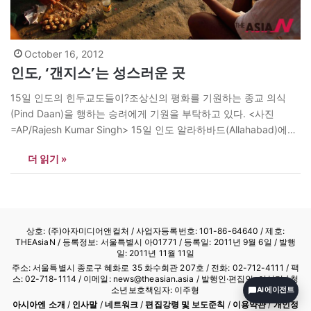
October 16, 2012
인도, ‘갠지스’는 성스러운 곳
15일 인도의 힌두교도들이?조상신의 평화를 기원하는 종교 의식
(Pind Daan)을 행하는 승려에게 기원을 부탁하고 있다. <사진
=AP/Rajesh Kumar Singh> 15일 인도 알라하바드(Allahabad)에서
솜바티 아마바시아(Somvati Amavasya, 그믐)에?갠지스 강둑에서
더 읽기 »
악령에게 몸이 사로잡힌 것으로 추정되는 인도 여성이 돈을 받고 악
령을 제거해주는 여러 명의 승려들(ojha)에게 치료를 받고 있다. 아
마바시아는 전통 힌두 음력 달력으로 월요일 중 초승달이 뜨는…
상호: (주)아자미디어앤컬처 /
사업자등록번호: 101-86-64640
/ 제호:
THEAsiaN / 등록정보: 서울특별시 아01771 / 등록일: 2011년 9월 6일 / 발행
일: 2011년 11월 11일
주소: 서울특별시 종로구 혜화로 35 화수회관 207호 / 전화: 02-712-4111 /
팩
스: 02-718-1114
/ 이메일: news@theasian.asia / 발행인·편집인: 이상기 / 청
소년보호책임자: 이주형
AI 에이전트
아시아엔 소개
/
인사말
/
네트워크
/
편집강령 및 보도준칙
/
이용약관
/
개인정