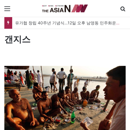
메뉴
유가협 창립 40주년 기념식…12일 오후 남영동 민주화운동기념관
갠지스