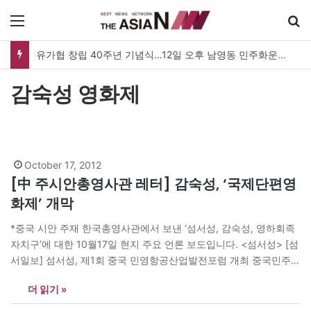
메뉴
유가협 창립 40주년 기념식…12일 오후 남영동 민주화운동기념관
감숙성 영화제
October 17, 2012
[中 주시안총영사관 레터] 감숙성, ‘국제단편영
화제’ 개막
*중국 시안 주재 한국총영사관에서 보낸 ‘섬서성, 감숙성, 영하회족
자치구’에 대한 10월17일 현지 주요 언론 보도입니다. <섬서성> [섬
서일보] 섬서성, 제1회 중국 민영항공산업발전포럼 개최 중국민주건
국회 중앙위원회, 섬서성 정부가 주최하는 ‘제1회 중국 민영항공산
더 읽기 »
업발전포럼’이 섬서성 시안閻良항공산업기지에서 개최되어 陳昌智
全國人大常委會 부위원장?민주건국회 주석, 趙正永섬서성 성장이