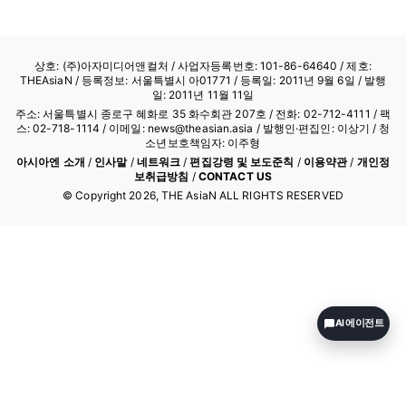
참석, 축사함. 동 포럼에는 중국 및 해외 170여개 민영기업 대표가
참석하여 중국 및…
상호: (주)아자미디어앤컬처 /
사업자등록번호: 101-86-64640
/ 제호:
THEAsiaN / 등록정보: 서울특별시 아01771 / 등록일: 2011년 9월 6일 / 발행
일: 2011년 11월 11일
주소: 서울특별시 종로구 혜화로 35 화수회관 207호 / 전화: 02-712-4111 /
팩
스: 02-718-1114
/ 이메일: news@theasian.asia / 발행인·편집인: 이상기 / 청
소년보호책임자: 이주형
아시아엔 소개
/
인사말
/
네트워크
/
편집강령 및 보도준칙
/
이용약관
/
개인정
보취급방침
/
CONTACT US
© Copyright
2026
, THE AsiaN ALL RIGHTS RESERVED
AI 에이전트