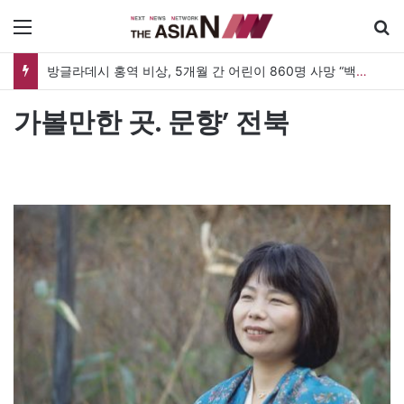
메뉴
방글라데시 홍역 비상, 5개월 간 어린이 860명 사망 “백신 조달 시스템 변경이 화근”
가볼만한 곳. 문향’ 전북