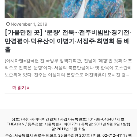
November 1, 2019
[가볼만한 곳] ‘문향’ 전북···전주비빔밥·경기전·
만경평야·덕유산이 아병기·서정주·최명희 등 배
출
[아시아엔=김국헌 전 국방부 정책기획관] 전남이 ‘예향’인 것과 대조
적으로 전북은 ‘문향’이다. 서울의 북촌만큼이나 옛 한옥이 고스란히
보존되어 있다. 전주는 이성계의 본향으로 어진御眞이 모셔진 경기
전이 있다. 예전에는 전주를 한 고조 유방이 나온 풍패豊沛를 비유하
더 읽기 »
여 풍패지향豊沛之鄕이라고도 하였다. 전주에는 비빔밥이 유명하
다. 전라도 사람이 식당을 열면 광주, 상호에 전주를 쉽게 붙이는데
명성에 어울리는 집을 찾으려면…
상호: (주)아자미디어앤컬처 /
사업자등록번호: 101-86-64640
/ 제호:
THEAsiaN / 등록정보: 서울특별시 아01771 / 등록일: 2011년 9월 6일 / 발행
일: 2011년 11월 11일
주소: 서울특별시 종로구 혜화로 35 화수회관 207호 / 전화: 02-712-4111 /
팩