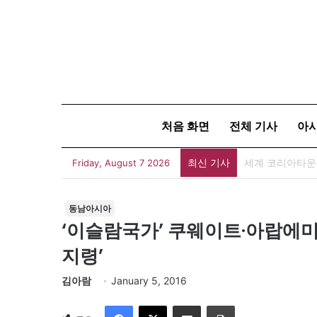
처음 화면
전체 기사
아
최신 기사
세계 코리아타운
Friday, August 7 2026
동남아시아
‘이슬람국가’ 쿠웨이트·아랍에미
지령’
김아람
January 5, 2016
Facebook
X
이메일
인쇄