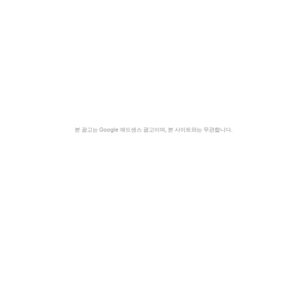
본 광고는 Google 애드센스 광고이며, 본 사이트와는 무관합니다.