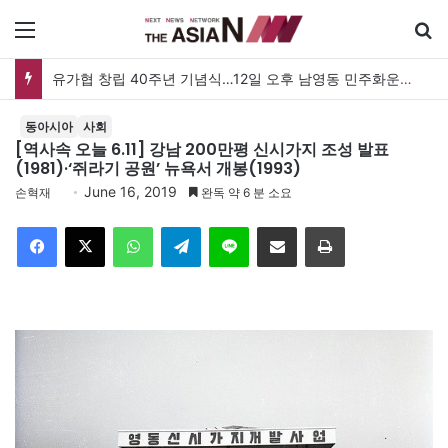
메뉴
[아시아라운드업 20260807] 미얀마 대통령, 태국과 정상회담…아세안 관계개선 모색
동아시아
사회
[역사속 오늘 6.11] 강남 200만평 신시가지 조성 발표
(1981)·‘쥐라기 공원’ 뉴욕서 개봉(1993)
June 16, 2019
손혁재
완독 약 6 분 소요
Facebook
X
WhatsApp
Telegram
Line
이메일
인쇄