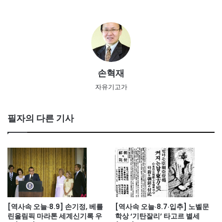
손혁재
자유기고가
필자의 다른 기사
[역사속 오늘·8.9] 손기정, 베를
[역사속 오늘·8.7·입추] 노벨문
린올림픽 마라톤 세계신기록 우
학상 ‘기탄잘리’ 타고르 별세