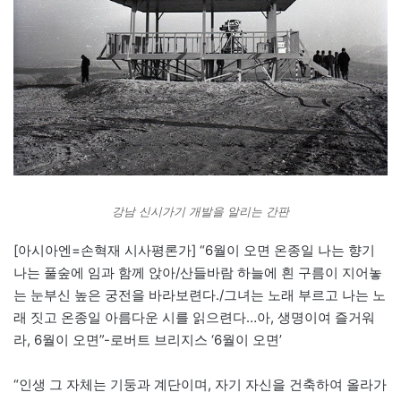
강남 신시가기 개발을 알리는 간판
[아시아엔=손혁재 시사평론가] “6월이 오면 온종일 나는 향기
나는 풀숲에 임과 함께 앉아/산들바람 하늘에 흰 구름이 지어놓
는 눈부신 높은 궁전을 바라보련다./그녀는 노래 부르고 나는 노
래 짓고 온종일 아름다운 시를 읽으련다…아, 생명이여 즐거워
라, 6월이 오면”-로버트 브리지스 ‘6월이 오면’
“인생 그 자체는 기둥과 계단이며, 자기 자신을 건축하여 올라가