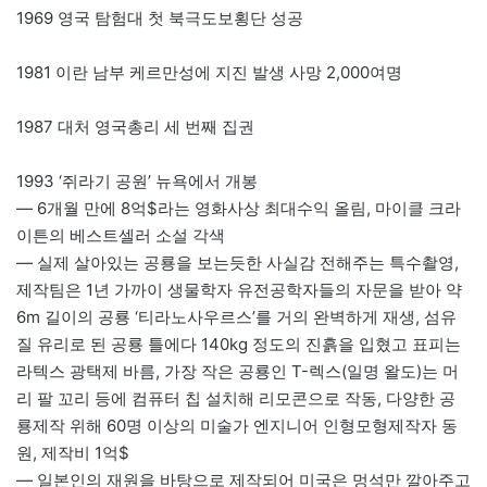
1969 영국 탐험대 첫 북극도보횡단 성공
1981 이란 남부 케르만성에 지진 발생 사망 2,000여명
1987 대처 영국총리 세 번째 집권
1993 ‘쥐라기 공원’ 뉴욕에서 개봉
— 6개월 만에 8억$라는 영화사상 최대수익 올림, 마이클 크라
이튼의 베스트셀러 소설 각색
— 실제 살아있는 공룡을 보는듯한 사실감 전해주는 특수촬영,
제작팀은 1년 가까이 생물학자 유전공학자들의 자문을 받아 약
6m 길이의 공룡 ‘티라노사우르스’를 거의 완벽하게 재생, 섬유
질 유리로 된 공룡 틀에다 140kg 정도의 진흙을 입혔고 표피는
라텍스 광택제 바름, 가장 작은 공룡인 T-렉스(일명 왈도)는 머
리 팔 꼬리 등에 컴퓨터 칩 설치해 리모콘으로 작동, 다양한 공
룡제작 위해 60명 이상의 미술가 엔지니어 인형모형제작자 동
원, 제작비 1억$
— 일본인의 재원을 바탕으로 제작되어 미국은 멍석만 깔아주고