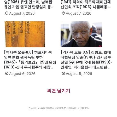
승(1936)·유엔 안보리, 남북한
(1941)·하와이 최초의 재미단체
유엔 가입 권고안 만장일치 통과
신민회 조직(1903)·나폴레옹 세
(1991)·싱가포르, 말레이시아에
인트헬레나섬 유배(1815)·英 해
August 7, 2026
August 7, 2026
서 분리 독립(1965)·닉슨, 워터
군, 스페인 무적함대 격파
게이트로 사상 첫 대통령 사임
(1588)·美 화성탐사로봇 큐리오
(1974)
시티 화성 착륙(2012)·日, 화이
트리스트에서 한국 제외(2019)
[역사속 오늘·8.6] 히로시마에
[역사속 오늘·8.5] 김병로, 초대
인류 최초 원자폭탄 투하
대법원장 인준(1948)·임시정부
(1945)·『동의보감』 25권 완성
선열 5위 유해 국내 봉환(1993)·
(1610)·간디 무저항주의 제창
안세영, 파리올림픽 배드민턴 여
(1931)·대전엑스포 개막(1993)·
자단식 금메달(2024)·하시나 방
August 6, 2026
August 5, 2026
자메이카, 영국에서 독립(1962)
글라데시 총리 인도 망명
(2024)·미·영·소, 부분적 핵실험
금지조약 조인(1963)·넬슨 만델
의견 남기기
라 체포, 27년 옥고의 시작
(1962)
본 광고는 Google 애드센스 광고이며, 본 사이트와는 무관합니다.