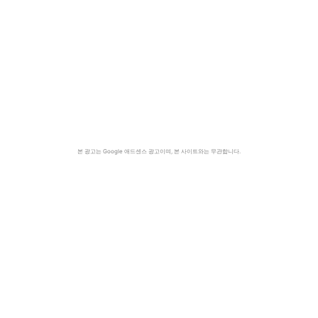
본 광고는 Google 애드센스 광고이며, 본 사이트와는 무관합니다.