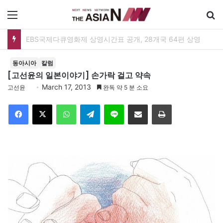
메뉴
EBS국제다큐영화제 상영시간표 공개, 28개국 64편 상영
동아시아
칼럼
[고선윤의 일본이야기] 손가락 걸고 약속
March 17, 2013
고선윤
완독 약 5 분 소요
Facebook
X
WhatsApp
Telegram
Line
이메일
인쇄