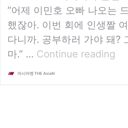
“어제 이민호 오빠 나오는 
했잖아. 이번 회에 인생짤 
다니까. 공부하러 가야 돼?
세
마.” …
Continue reading
종
대
왕
아시아엔 THE AsiaN
님,
‘한
글’
어
지
럽
히
는
저
들