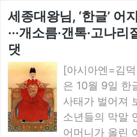
세종대왕님, ‘한글’ 
···개소름·갠톡·고나리
댓
[아시아엔=김덕
은 10월 9일 
사태가 벌어져 보
소년들의 막말 
어머니가 올린 